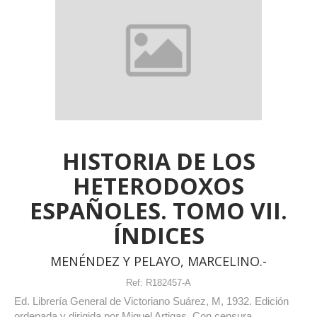
HISTORIA DE LOS
HETERODOXOS
ESPAÑOLES. TOMO VII.
ÍNDICES
MENÉNDEZ Y PELAYO, MARCELINO.-
Ref:
R182457-A
Ed. Librería General de Victoriano Suárez, M, 1932. Edición
ordenada y dirigida por Miguel Artigas. Con censura