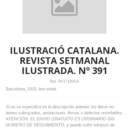
ILUSTRACIÓ CATALANA.
REVISTA SETMANAL
ILUSTRADA. Nº 391
Ref:
RV171959-A
Barcelona, 1910, bon estat.
Si no se especifica en la descripción anterior, los libros no
tienen subrayados, anotaciones, firmas o defectos reseñables.
ATENCIÓN: EL ENVÍO GRATUITO ES ORDINARIO SIN
NÚMERO DE SEGUIMIENTO, y puede sufrir retrasos de