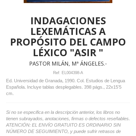
INDAGACIONES
LEXEMÁTICAS A
PROPÓSITO DEL CAMPO
LÉXICO "ASIR "
PASTOR MILÁN, Mª ÁNGELES.-
Ref:
EL004398-A
Ed. Universidad de Granada, 1990. Col. Estudios de Lengua
Española. Incluye tablas desplegables. 398 págs., 22x15'5
cm.
Si no se especifica en la descripción anterior, los libros no
tienen subrayados, anotaciones, firmas o defectos reseñables.
ATENCIÓN: EL ENVÍO GRATUITO ES ORDINARIO SIN
NÚMERO DE SEGUIMIENTO, y puede sufrir retrasos de