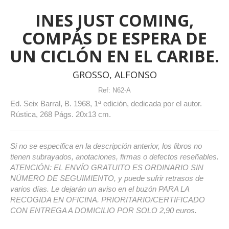
INES JUST COMING,
COMPÁS DE ESPERA DE
UN CICLÓN EN EL CARIBE.
GROSSO, ALFONSO
Ref:
N62-A
Ed. Seix Barral, B. 1968, 1ª edición, dedicada por el autor.
Rústica, 268 Págs. 20x13 cm.
Si no se especifica en la descripción anterior, los libros no
tienen subrayados, anotaciones, firmas o defectos reseñables.
ATENCIÓN: EL ENVÍO GRATUITO ES ORDINARIO SIN
NÚMERO DE SEGUIMIENTO, y puede sufrir retrasos de
varios días. Le dejarán un aviso en el buzón PARA LA
RECOGIDA EN OFICINA. PRIORITARIO/CERTIFICADO
CON ENTREGA A DOMICILIO POR SOLO 2,90 euros.