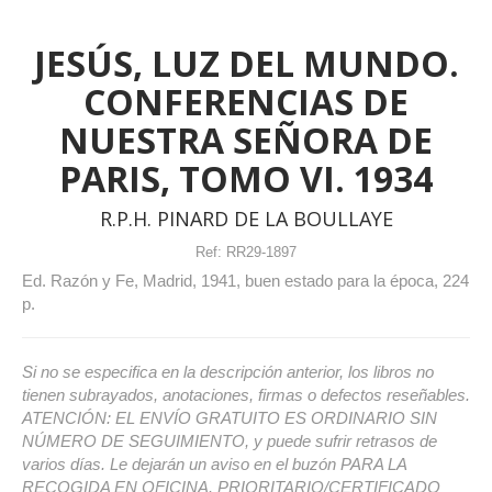
JESÚS, LUZ DEL MUNDO.
CONFERENCIAS DE
NUESTRA SEÑORA DE
PARIS, TOMO VI. 1934
R.P.H. PINARD DE LA BOULLAYE
Ref:
RR29-1897
Ed. Razón y Fe, Madrid, 1941, buen estado para la época, 224
p.
Si no se especifica en la descripción anterior, los libros no
tienen subrayados, anotaciones, firmas o defectos reseñables.
ATENCIÓN: EL ENVÍO GRATUITO ES ORDINARIO SIN
NÚMERO DE SEGUIMIENTO, y puede sufrir retrasos de
varios días. Le dejarán un aviso en el buzón PARA LA
RECOGIDA EN OFICINA. PRIORITARIO/CERTIFICADO