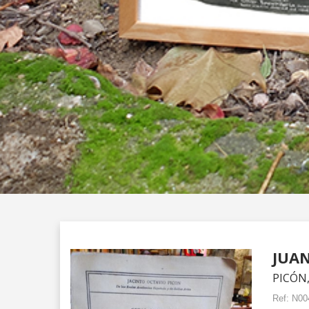
JUAN
PICÓN,
Ref:
N00