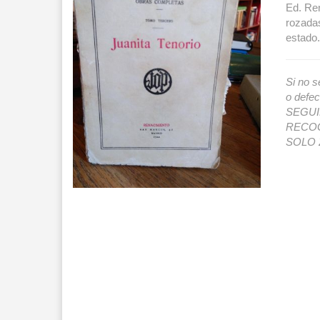
Ed. Ren
rozadas
estado.
Si no s
o def
SEGUIMI
RECOG
SOLO 2