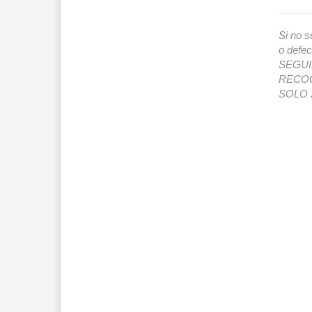
Si no s
o def
SEGUIMI
RECOG
SOLO 2