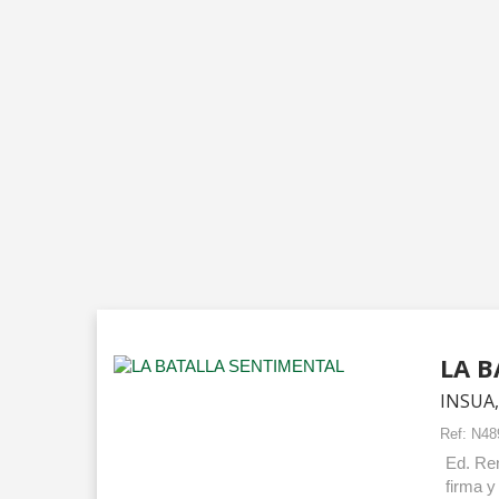
LA B
INSUA,
Ref:
N48
Ed. Ren
firma y