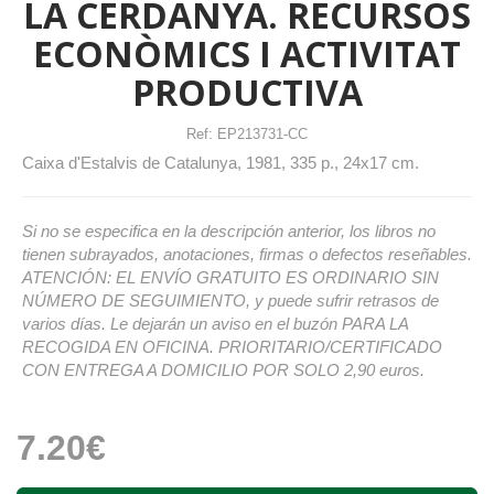
LA CERDANYA. RECURSOS
ECONÒMICS I ACTIVITAT
PRODUCTIVA
Ref:
EP213731-CC
Caixa d'Estalvis de Catalunya, 1981, 335 p., 24x17 cm.
Si no se especifica en la descripción anterior, los libros no
tienen subrayados, anotaciones, firmas o defectos reseñables.
ATENCIÓN: EL ENVÍO GRATUITO ES ORDINARIO SIN
NÚMERO DE SEGUIMIENTO, y puede sufrir retrasos de
varios días. Le dejarán un aviso en el buzón PARA LA
RECOGIDA EN OFICINA. PRIORITARIO/CERTIFICADO
CON ENTREGA A DOMICILIO POR SOLO 2,90 euros.
7.20€