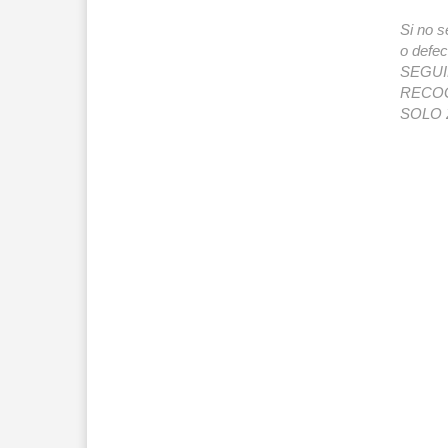
Si no s
o def
SEGUIMI
RECOG
SOLO 2