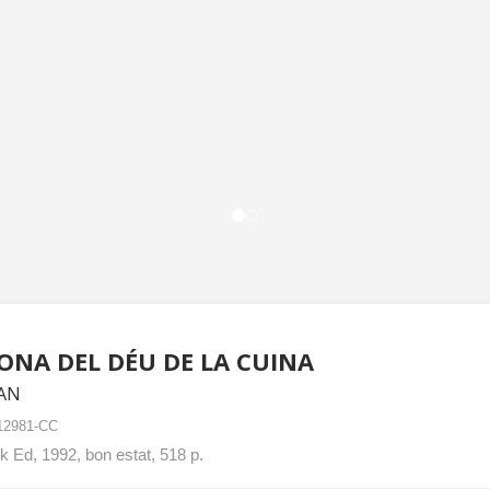
ONA DEL DÉU DE LA CUINA
AN
12981-CC
 Ed, 1992, bon estat, 518 p.