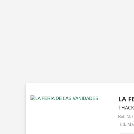
LA F
THACK
Ref:
N07
Ed. Mau