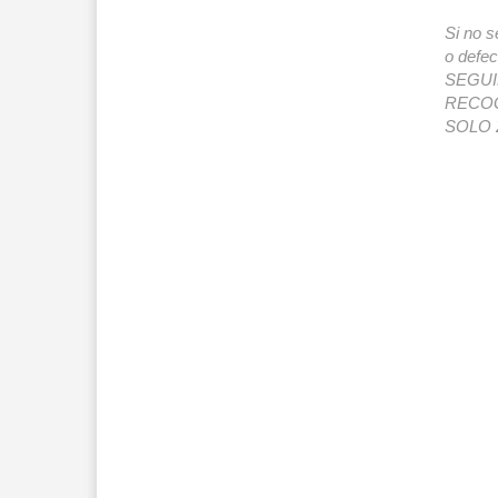
Si no s
o def
SEGUIMI
RECOG
SOLO 2