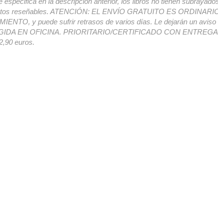
e especifica en la descripción anterior, los libros no tienen subrayado
ectos reseñables. ATENCIÓN: EL ENVÍO GRATUITO ES ORDINAR
ENTO, y puede sufrir retrasos de varios días. Le dejarán un avis
IDA EN OFICINA. PRIORITARIO/CERTIFICADO CON ENTREGA 
,90 euros.