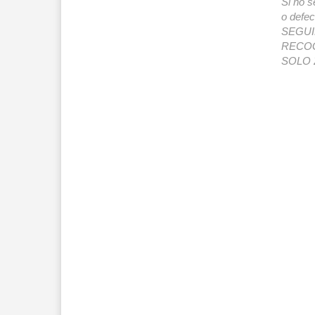
Si no s
o def
SEGUIMI
RECOG
SOLO 2