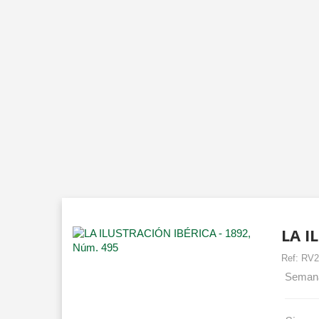
LA I
Ref:
RV2
Semanari