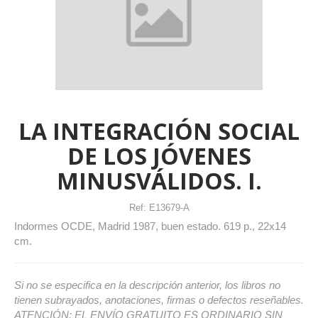
LA INTEGRACIÓN SOCIAL
DE LOS JÓVENES
MINUSVÁLIDOS. I.
Ref:
E13679-A
Indormes OCDE, Madrid 1987, buen estado. 619 p., 22x14
cm.
Si no se especifica en la descripción anterior, los libros no
tienen subrayados, anotaciones, firmas o defectos reseñables.
ATENCIÓN: EL ENVÍO GRATUITO ES ORDINARIO SIN