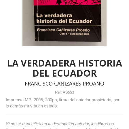
LA VERDADERA HISTORIA
DEL ECUADOR
FRANCISCO CAÑIZARES PROAÑO
Ref:
AS553
Imprensa MB, 2006, 330pp, firma del anterior propietario, por
lo demás muy buen estado.
Si no se especifica en la descripción anterior, los libros no