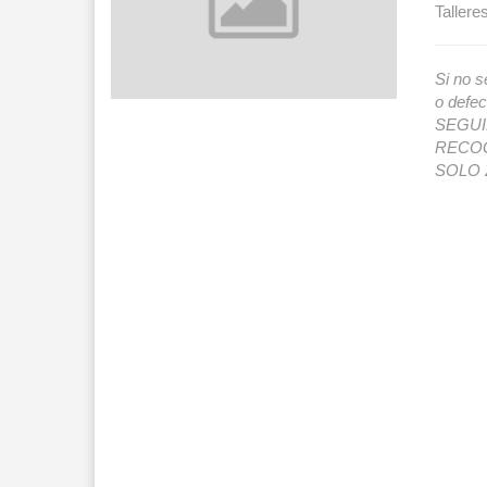
Tallere
Si no s
o def
SEGUIMI
RECOG
SOLO 2