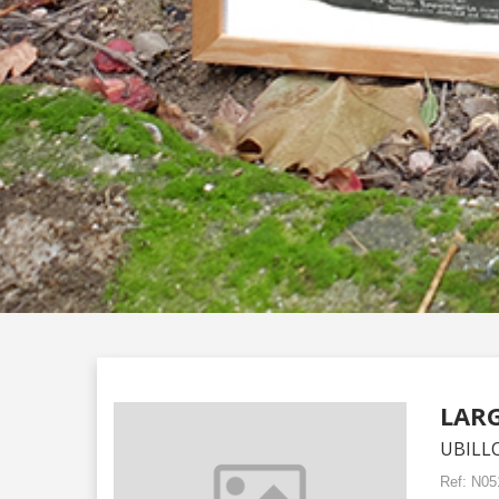
LAR
UBILL
Ref:
N05