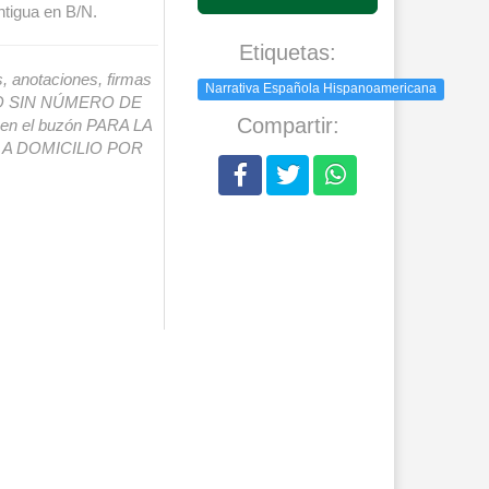
ntigua en B/N.
Etiquetas:
s, anotaciones, firmas
Narrativa Española Hispanoamericana
IO SIN NÚMERO DE
Compartir:
o en el buzón PARA LA
A DOMICILIO POR