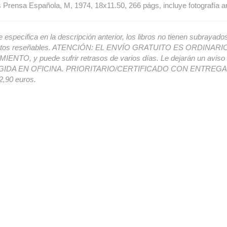
s Prensa Española, M, 1974, 18x11.50, 266 págs, incluye fotografía a
e especifica en la descripción anterior, los libros no tienen subrayado
ectos reseñables. ATENCIÓN: EL ENVÍO GRATUITO ES ORDINAR
ENTO, y puede sufrir retrasos de varios días. Le dejarán un avis
IDA EN OFICINA. PRIORITARIO/CERTIFICADO CON ENTREGA 
,90 euros.