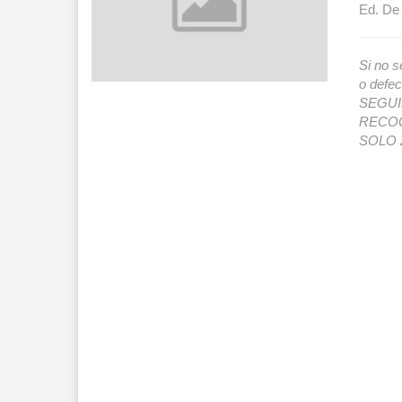
Ed. De 
Si no s
o def
SEGUIMI
RECOG
SOLO 2