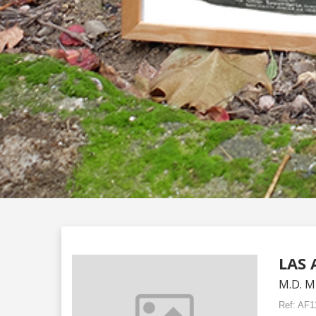
LAS 
M.D. 
Ref:
AF1