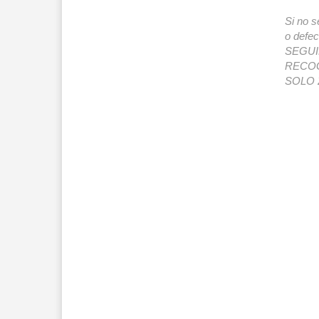
Si no s
o def
SEGUIMI
RECOG
SOLO 2