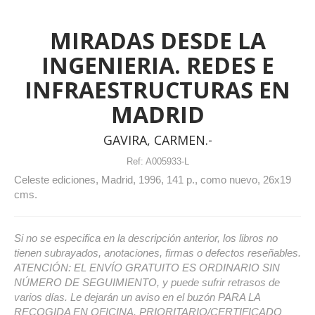
MIRADAS DESDE LA
INGENIERIA. REDES E
INFRAESTRUCTURAS EN
MADRID
GAVIRA, CARMEN.-
Ref:
A005933-L
Celeste ediciones, Madrid, 1996, 141 p., como nuevo, 26x19
cms.
Si no se especifica en la descripción anterior, los libros no
tienen subrayados, anotaciones, firmas o defectos reseñables.
ATENCIÓN: EL ENVÍO GRATUITO ES ORDINARIO SIN
NÚMERO DE SEGUIMIENTO, y puede sufrir retrasos de
varios días. Le dejarán un aviso en el buzón PARA LA
RECOGIDA EN OFICINA. PRIORITARIO/CERTIFICADO