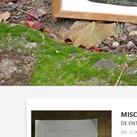
MISC
DE EN
Ref:
EL0