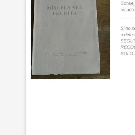
Consejo
estado
Si no s
o def
SEGUIMI
RECOG
SOLO 2