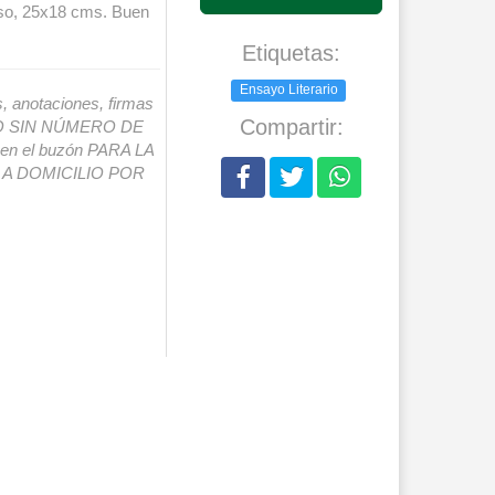
onso, 25x18 cms. Buen
Etiquetas:
Ensayo Literario
s, anotaciones, firmas
Compartir:
IO SIN NÚMERO DE
o en el buzón PARA LA
A DOMICILIO POR