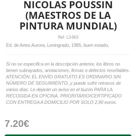
NICOLAS POUSSIN
(MAESTROS DE LA
PINTURA MUNDIAL)
Ref:
L3-663
Ed. de Artes Aurora, Leningrado, 1985, buen estado,
Si no se especifica en la descripción anterior, los libros no
tienen subrayados, anotaciones, firmas o defectos reseñables.
ATENCIÓN: EL ENVÍO GRATUITO ES ORDINARIO SIN
NÚMERO DE SEGUIMIENTO, y puede sufrir retrasos de
varios días. Le dejarán un aviso en el buzón PARA LA
RECOGIDA EN OFICINA. PRIORITARIO/CERTIFICADO
CON ENTREGA A DOMICILIO POR SOLO 2,90 euros.
7.20€