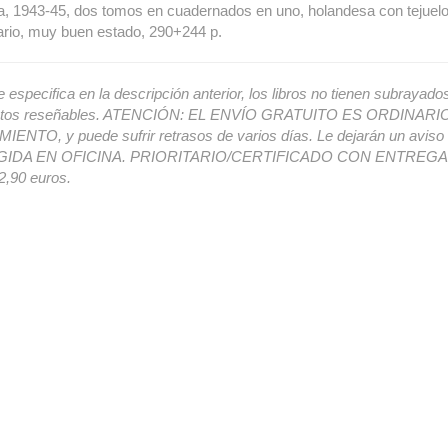
, 1943-45, dos tomos en cuadernados en uno, holandesa con tejuelo,
ario, muy buen estado, 290+244 p.
e especifica en la descripción anterior, los libros no tienen subrayado
ectos reseñables. ATENCIÓN: EL ENVÍO GRATUITO ES ORDINAR
ENTO, y puede sufrir retrasos de varios días. Le dejarán un avis
IDA EN OFICINA. PRIORITARIO/CERTIFICADO CON ENTREGA 
,90 euros.