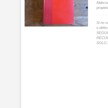
Aldecoa
propiet
Si no s
o def
SEGUIMI
RECOG
SOLO 2