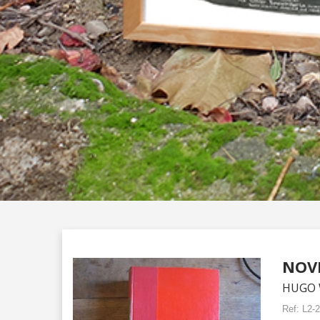
NOVI
HUGO 
Ref:
L2-