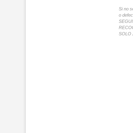
Si no s
o def
SEGUIMI
RECOG
SOLO 2