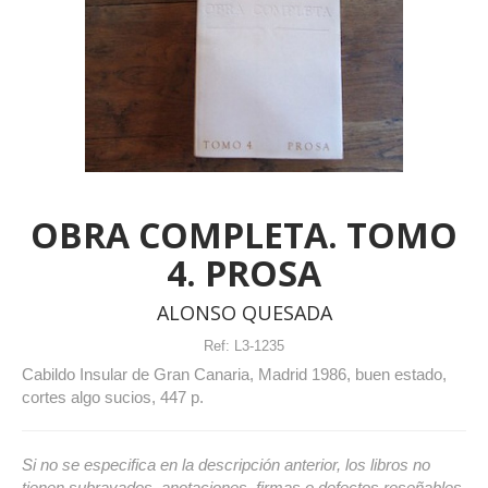
OBRA COMPLETA. TOMO
4. PROSA
ALONSO QUESADA
Ref:
L3-1235
Cabildo Insular de Gran Canaria, Madrid 1986, buen estado,
cortes algo sucios, 447 p.
Si no se especifica en la descripción anterior, los libros no
tienen subrayados, anotaciones, firmas o defectos reseñables.