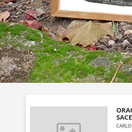
ORAC
SAC
CARLO