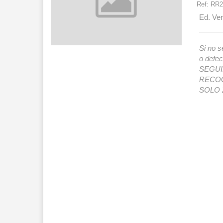
Ref:
RR2
Ed. Ver
Si no s
o def
SEGUIMI
RECOG
SOLO 2