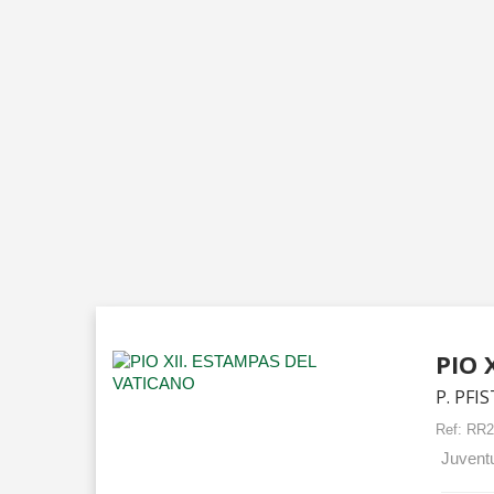
PIO 
P. PFI
Ref:
RR2
Juventu