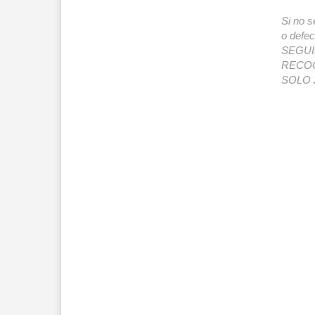
Si no s
o def
SEGUIMI
RECOG
SOLO 2