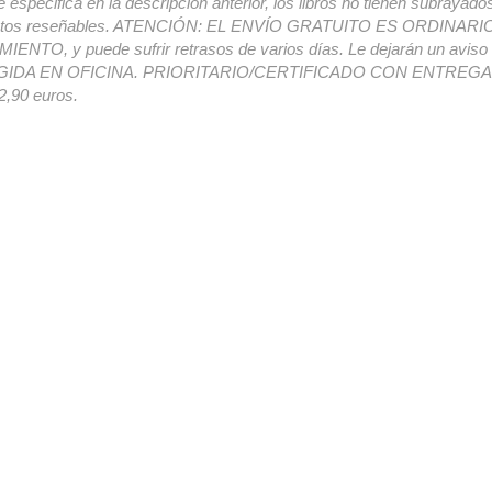
e especifica en la descripción anterior, los libros no tienen subrayado
ectos reseñables. ATENCIÓN: EL ENVÍO GRATUITO ES ORDINAR
ENTO, y puede sufrir retrasos de varios días. Le dejarán un avis
IDA EN OFICINA. PRIORITARIO/CERTIFICADO CON ENTREGA 
,90 euros.