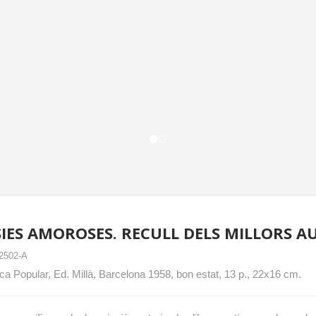
IES AMOROSES. RECULL DELS MILLORS A
2502-A
eca Popular, Ed. Millà, Barcelona 1958, bon estat, 13 p., 22x16 cm.