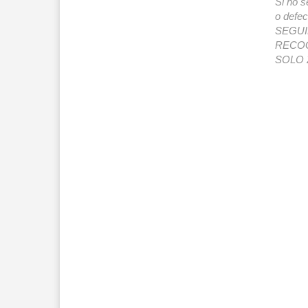
Si no s
o def
SEGUIMI
RECOG
SOLO 2