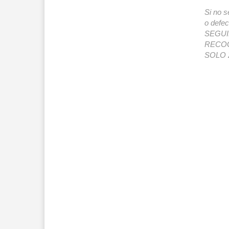
Si no s
o def
SEGUIMI
RECOG
SOLO 2