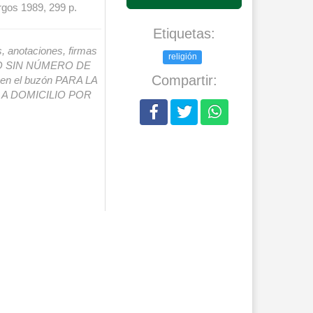
gos 1989, 299 p.
Etiquetas:
s, anotaciones, firmas
religión
IO SIN NÚMERO DE
Compartir:
o en el buzón PARA LA
A DOMICILIO POR