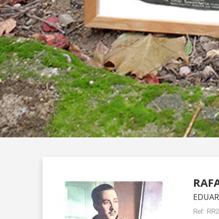
RAFA
EDUAR
Ref:
RR2