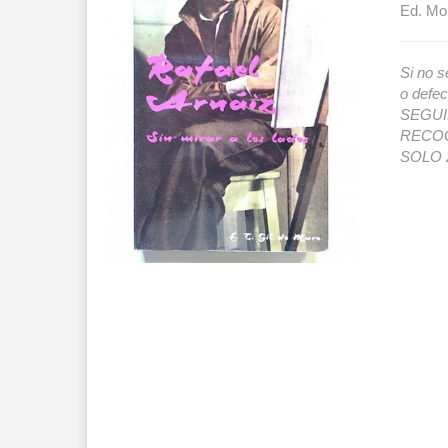
Ed. Mon
Si no s
o def
SEGUIMI
RECOG
SOLO 2