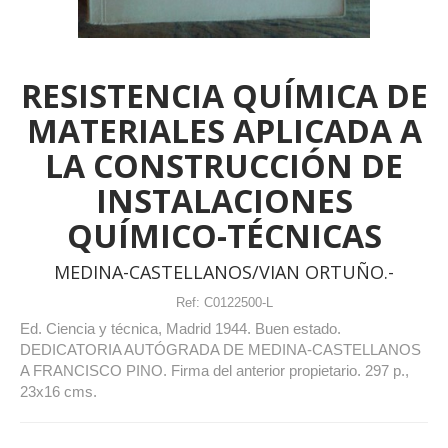
RESISTENCIA QUÍMICA DE
MATERIALES APLICADA A
LA CONSTRUCCIÓN DE
INSTALACIONES
QUÍMICO-TÉCNICAS
MEDINA-CASTELLANOS/VIAN ORTUÑO.-
Ref:
C0122500-L
Ed. Ciencia y técnica, Madrid 1944. Buen estado.
DEDICATORIA AUTÓGRADA DE MEDINA-CASTELLANOS
A FRANCISCO PINO. Firma del anterior propietario. 297 p.,
23x16 cms.