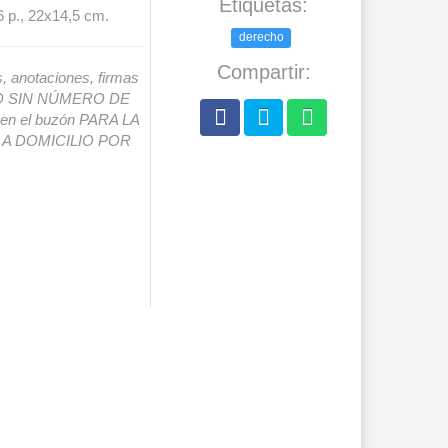
Etiquetas:
 p., 22x14,5 cm.
derecho
Compartir:
s, anotaciones, firmas
IO SIN NÚMERO DE
o en el buzón PARA LA
A DOMICILIO POR