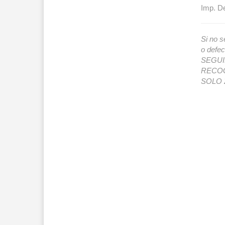
Imp. De
Si no s
o def
SEGUIMI
RECOG
SOLO 2