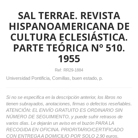
SAL TERRAE. REVISTA
HISPANOAMERICANA DE
CULTURA ECLESIÁSTICA.
PARTE TEÓRICA Nº 510.
1955
Ref:
RR29-1884
Universidad Pontificia, Comillas, buen estado, p.
Si no se especifica en la descripción anterior, los libros no
tienen subrayados, anotaciones, firmas o defectos reseñables.
ATENCIÓN: EL ENVÍO GRATUITO ES ORDINARIO SIN
NÚMERO DE SEGUIMIENTO, y puede sufrir retrasos de
varios días. Le dejarán un aviso en el buzón PARA LA
RECOGIDA EN OFICINA. PRIORITARIO/CERTIFICADO
CON ENTREGA A DOMICILIO POR SOLO 2,90 euros.