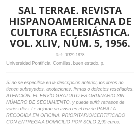
SAL TERRAE. REVISTA
HISPANOAMERICANA DE
CULTURA ECLESIÁSTICA.
VOL. XLIV, NÚM. 5, 1956.
Ref:
RR29-1878
Universidad Pontificia, Comillas, buen estado, p.
Si no se especifica en la descripción anterior, los libros no
tienen subrayados, anotaciones, firmas o defectos reseñables.
ATENCIÓN: EL ENVÍO GRATUITO ES ORDINARIO SIN
NÚMERO DE SEGUIMIENTO, y puede sufrir retrasos de
varios días. Le dejarán un aviso en el buzón PARA LA
RECOGIDA EN OFICINA. PRIORITARIO/CERTIFICADO
CON ENTREGA A DOMICILIO POR SOLO 2,90 euros.