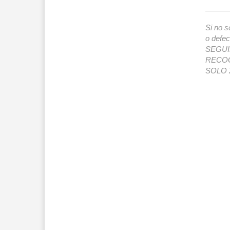
Si no s
o def
SEGUIMI
RECOG
SOLO 2