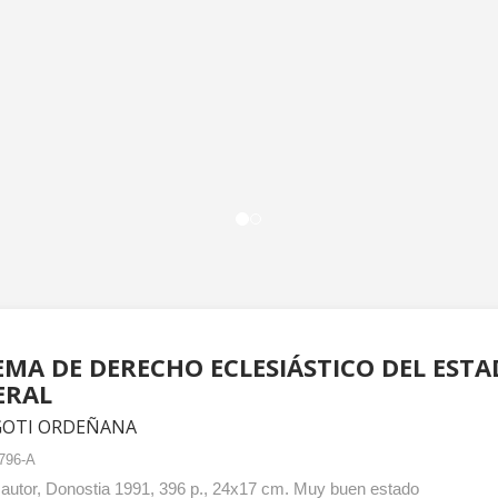
EMA DE DERECHO ECLESIÁSTICO DEL ESTA
ERAL
GOTI ORDEÑANA
796-A
 autor, Donostia 1991, 396 p., 24x17 cm. Muy buen estado