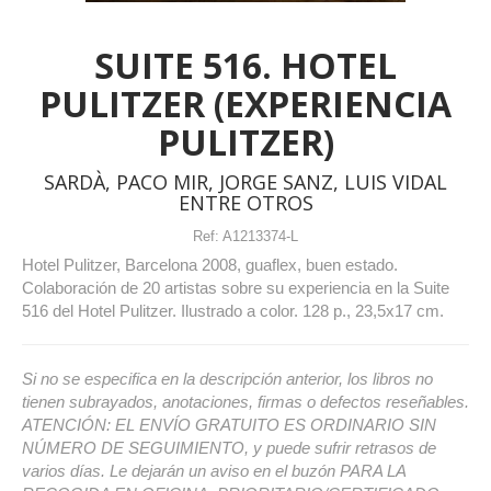
SUITE 516. HOTEL
PULITZER (EXPERIENCIA
PULITZER)
SARDÀ, PACO MIR, JORGE SANZ, LUIS VIDAL
ENTRE OTROS
Ref:
A1213374-L
Hotel Pulitzer, Barcelona 2008, guaflex, buen estado.
Colaboración de 20 artistas sobre su experiencia en la Suite
516 del Hotel Pulitzer. Ilustrado a color. 128 p., 23,5x17 cm.
Si no se especifica en la descripción anterior, los libros no
tienen subrayados, anotaciones, firmas o defectos reseñables.
ATENCIÓN: EL ENVÍO GRATUITO ES ORDINARIO SIN
NÚMERO DE SEGUIMIENTO, y puede sufrir retrasos de
varios días. Le dejarán un aviso en el buzón PARA LA