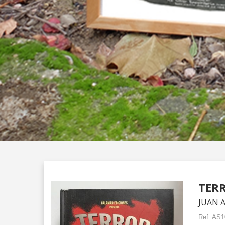
TER
JUAN 
Ref:
AS1