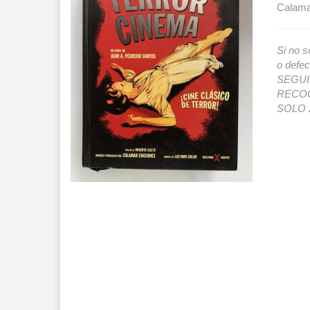
Calamar
Si no s
o def
SEGUIMI
RECOG
SOLO 2