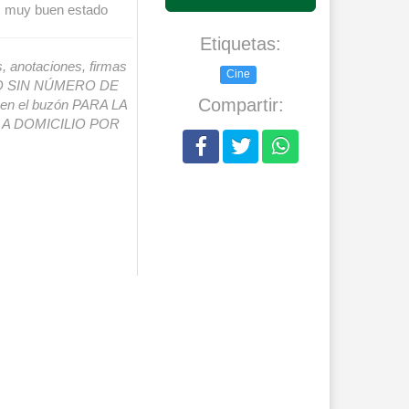
a, muy buen estado
Etiquetas:
s, anotaciones, firmas
Cine
IO SIN NÚMERO DE
Compartir:
o en el buzón PARA LA
A DOMICILIO POR