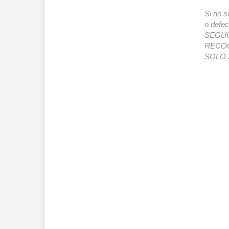
Si no s
o def
SEGUIMI
RECOG
SOLO 2