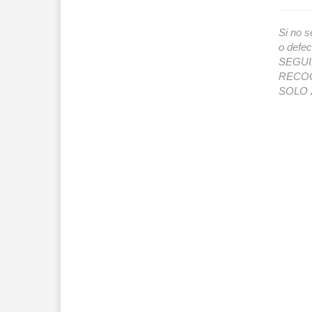
Si no s
o def
SEGUIMI
RECOG
SOLO 2