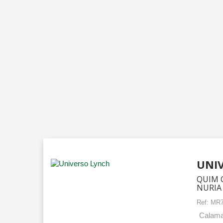
UNI
QUIM C
NURIA
Ref:
MR7
Calamar