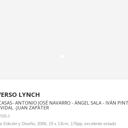
VERSO LYNCH
ASAS- ANTONIO JOSÉ NAVARRO - ÄNGEL SALA - IVÁN PIN
 VIDAL -JUAN ZAPATER
035-3
 Edición y Diseño, 2006, 19 x 13cm, 176pp, excelente estado