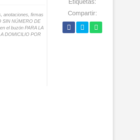
Etiquetas:
Compartir:
s, anotaciones, firmas
IO SIN NÚMERO DE
o en el buzón PARA LA
A DOMICILIO POR