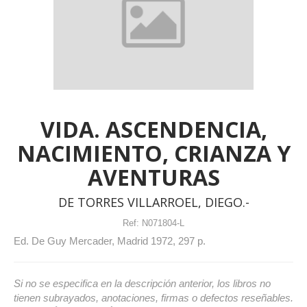
VIDA. ASCENDENCIA,
NACIMIENTO, CRIANZA Y
AVENTURAS
DE TORRES VILLARROEL, DIEGO.-
Ref:
N071804-L
Ed. De Guy Mercader, Madrid 1972, 297 p.
Si no se especifica en la descripción anterior, los libros no
tienen subrayados, anotaciones, firmas o defectos reseñables.