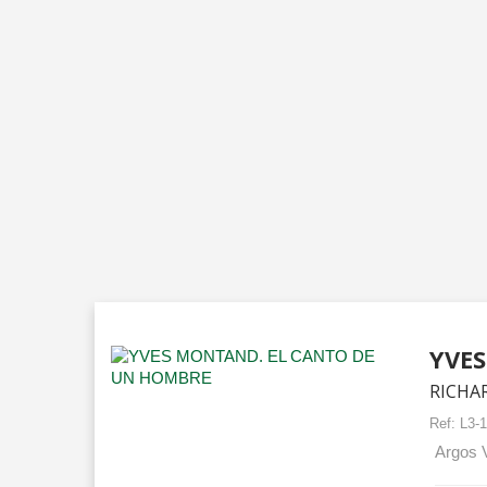
YVE
RICHA
Ref:
L3-
Argos V