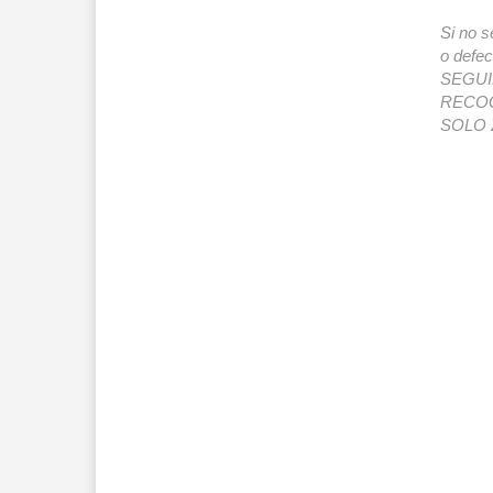
Si no s
o def
SEGUIMI
RECOG
SOLO 2