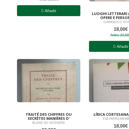
Añadir
LUOGHI LETTERARI 
OPERE E PERSO
GIAMPAOLO DO
18,00€
Antes 20,0
Añadir
TRAITÉ DES CHIFFRES OU
LÍRICA CORTESAN
SECRÈTES MANIÈRES D'
EVA PARRA MEM
BLAISE DE VIGENÈRE
18,00€