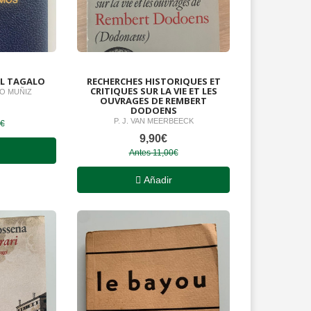
EL TAGALO
RECHERCHES HISTORIQUES ET
CRITIQUES SUR LA VIE ET LES
O MUÑIZ
OUVRAGES DE REMBERT
DODOENS
P. J. VAN MEERBEECK
0€
9,90€
Antes 11,00€
Añadir