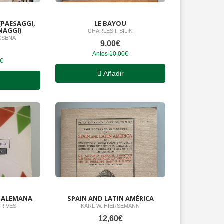
(PAESAGGI,
LE BAYOU
NAGGI)
CHARLES I. SILIN
SSENA
9,00€
Antes 10,00€
0€
Añadir
A ALEMANA
SPAIN AND LATIN AMÉRICA
BRIVES
KARL W. HIERSEMANN
12,60€